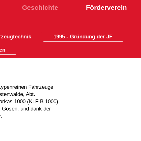
Geschichte
Förderverein
rzeugtechnik
1995 - Gründung der JF
sen
 typenreinen Fahrzeuge
tenwalde, Abt.
arkas 1000 (KLF B 1000),
F Gosen, und dank der
r.