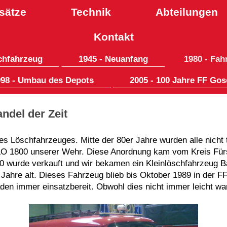
sätze
Technik
Abteilungen
Kontakt
schfahrzeug
1945 - Neuanfang
1980 - Fah
998 - Umbau des Depots
2005 - 100 Jahre FF Go
ndel der Zeit
s Löschfahrzeuges. Mitte der 80er Jahre wurden alle nicht
LO 1800 unserer Wehr. Diese Anordnung kam vom Kreis Fürs
0 wurde verkauft und wir bekamen ein Kleinlöschfahrzeug B
Jahre alt. Dieses Fahrzeug blieb bis Oktober 1989 in der F
den immer einsatzbereit. Obwohl dies nicht immer leicht wa