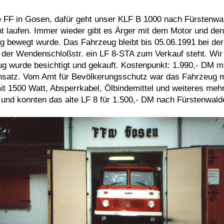
e FF in Gosen, dafür geht unser KLF B 1000 nach Fürsten
cht laufen. Immer wieder gibt es Ärger mit dem Motor und de
ig bewegt wurde. Das Fahrzeug bleibt bis 05.06.1991 bei d
der Wendenschloßstr. ein LF 8-STA zum Verkauf steht. Wir 
g wurde besichtigt und gekauft. Kostenpunkt: 1.990,- DM mi
fensatz. Vom Amt für Bevölkerungsschutz war das Fahrzeug 
t 1500 Watt, Absperrkabel, Ölbindemittel und weiteres mehr
und konnten das alte LF 8 für 1.500,- DM nach Fürstenwald