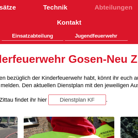
sätze
Technik
Abteilungen
Kontakt
Einsatzabteilung
Jugendfeuerwehr
derfeuerwehr Gosen-Neu Zi
en bezüglich der Kinderfeuerwehr habt, könnt ihr euch a
melden. Den aktuellen Dienstplan
mit den jeweiligen A
ttau findet ihr hier
Dienstplan KF
.