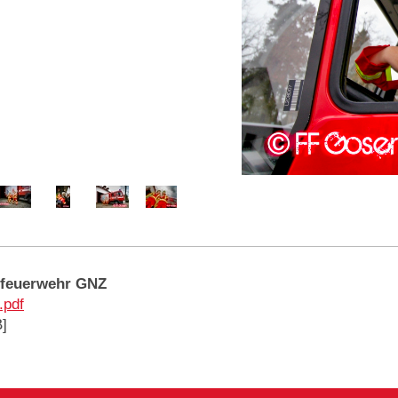
rfeuerwehr GNZ
.pdf
]