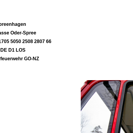
preenhagen
asse Oder-Spree
705 5050 2508 2807 66
DE D1 LOS
rfeuerwehr GO-NZ