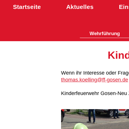
Startseite
Aktuelles
Ein
Wehrführung
Kin
Wenn ihr Interesse oder Frag
thomas.koelling@ff-gosen.de
Kinderfeuerwehr Gosen-Neu Zi