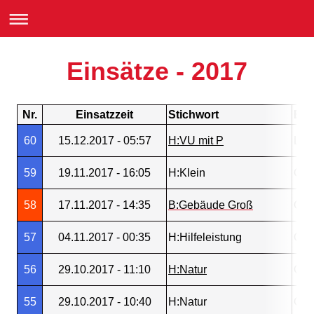
Einsätze - 2017
Nr.
Einsatzzeit
Stichwort
Ein
60
15.12.2017 - 05:57
H:VU mit P
L30
59
19.11.2017 - 16:05
H:Klein
Gos
58
17.11.2017 - 14:35
B:Gebäude Groß
Gos
57
04.11.2017 - 00:35
H:Hilfeleistung
Gos
56
29.10.2017 - 11:10
H:Natur
Gos
55
29.10.2017 - 10:40
H:Natur
Gos