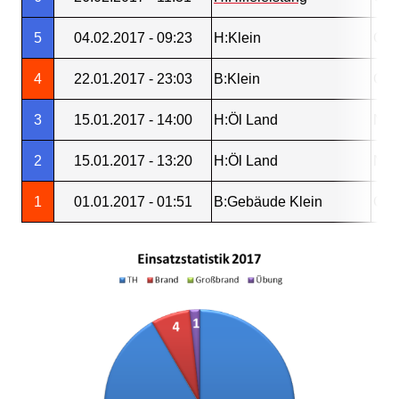
5
04.02.2017 - 09:23
H:Klein
Gos
4
22.01.2017 - 23:03
B:Klein
Gos
3
15.01.2017 - 14:00
H:Öl Land
Neu
2
15.01.2017 - 13:20
H:Öl Land
Neu
1
01.01.2017 - 01:51
B:Gebäude Klein
Gos