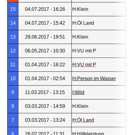
15
04.07.2017 - 16:26
H:Klein
Gos
14
04.07.2017 - 15:42
H:Öl Land
Gos
13
29.06.2017 - 19:51
H:Klein
Gos
12
06.05.2017 - 10:30
H:VU mit P
Neu
11
01.04.2017 - 16:22
H:VU mit P
Gos
10
01.04.2017 - 02:54
H:Person im Wasser
Gos
9
11.03.2017 - 13:15
I:Wild
Gos
8
03.03.2017 - 14:59
H:Klein
Gos
7
03.03.2017 - 13:24
H:Öl Land
Gos
6
26.02.2017 - 11:31
H:Hilfeleistung
Gos