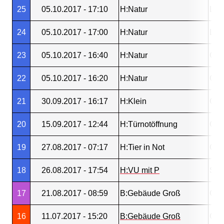
25
05.10.2017 - 17:10
H:Natur
L39
24
05.10.2017 - 17:00
H:Natur
L39
23
05.10.2017 - 16:40
H:Natur
Gos
22
05.10.2017 - 16:20
H:Natur
Gos
21
30.09.2017 - 16:17
H:Klein
Gos
20
15.09.2017 - 12:44
H:Türnotöffnung
Gos
19
27.08.2017 - 07:17
H:Tier in Not
Gos
18
26.08.2017 - 17:54
H:VU mit P
Stei
17
21.08.2017 - 08:59
B:Gebäude Groß
Gos
16
11.07.2017 - 15:20
B:Gebäude Groß
Gos